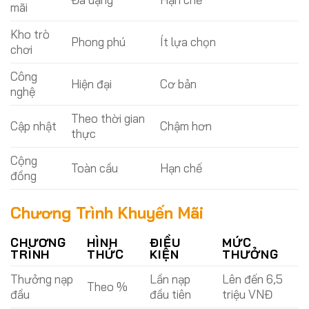
mãi
Kho trò
Phong phú
Ít lựa chọn
chơi
Công
Hiện đại
Cơ bản
nghệ
Theo thời gian
Cập nhật
Chậm hơn
thực
Cộng
Toàn cầu
Hạn chế
đồng
Chương Trình Khuyến Mãi
CHƯƠNG
HÌNH
ĐIỀU
MỨC
TRÌNH
THỨC
KIỆN
THƯỞNG
Thưởng nạp
Lần nạp
Lên đến 6,5
Theo %
đầu
đầu tiên
triệu VNĐ