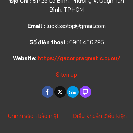
Địa Chỉ :
81/25 Lê Bình, Phường 4, Quận Tân
Bình, TP.HCM
Email :
luck8sotop@gmail.com
Số điện thoại :
0901.436.295
Website:
https://gacorpragmatic.cyou/
Sitemap
Chính sách bảo mật
Điều khoản điều kiện