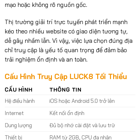
mạo hoặc không rõ nguồn gốc.
Thị trường giải trí trực tuyến phát triển mạnh
kéo theo nhiều website có giao diện tương tự,
dễ gây nhầm lẫn. Vì vậy, việc lựa chọn đúng địa
chỉ truy cập là yếu tố quan trọng để đảm bảo
trải nghiệm ổn định và an toàn.
Cấu Hình Truy Cập LUCK8 Tối Thiểu
CẤU HÌNH
THÔNG TIN
Hệ điều hành
iOS hoặc Android 5.0 trở lên
Internet
Kết nối ổn định
Dung lượng
Đủ bộ nhớ cài đặt và lưu trữ
Thiết bị
RAM từ 2GB, CPU đa nhân