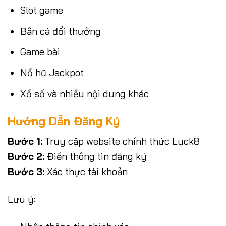
Slot game
Bắn cá đổi thưởng
Game bài
Nổ hũ Jackpot
Xổ số và nhiều nội dung khác
Hướng Dẫn Đăng Ký
Bước 1:
Truy cập website chính thức Luck8
Bước 2:
Điền thông tin đăng ký
Bước 3:
Xác thực tài khoản
Lưu ý: