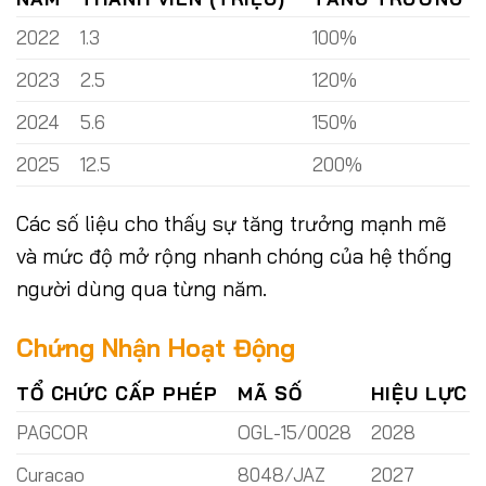
2022
1.3
100%
2023
2.5
120%
2024
5.6
150%
2025
12.5
200%
Các số liệu cho thấy sự tăng trưởng mạnh mẽ
và mức độ mở rộng nhanh chóng của hệ thống
người dùng qua từng năm.
Chứng Nhận Hoạt Động
TỔ CHỨC CẤP PHÉP
MÃ SỐ
HIỆU LỰC
PAGCOR
OGL-15/0028
2028
Curacao
8048/JAZ
2027