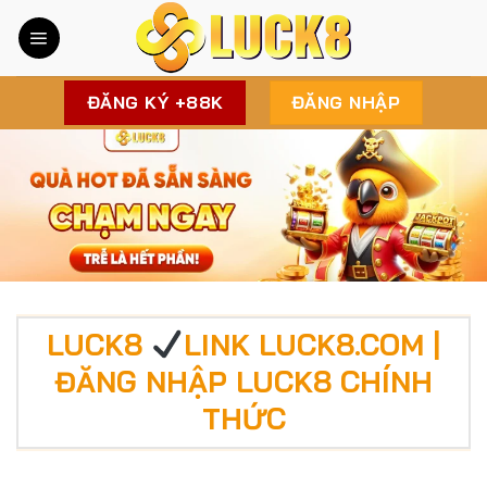
Chuyển
đến
nội
ĐĂNG KÝ +88K
ĐĂNG NHẬP
dung
LUCK8
LINK LUCK8.COM |
ĐĂNG NHẬP LUCK8 CHÍNH
THỨC