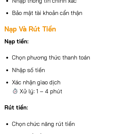
Nhập thông tin chính xác
Bảo mật tài khoản cẩn thận
Nạp Và Rút Tiền
Nạp tiền:
Chọn phương thức thanh toán
Nhập số tiền
Xác nhận giao dịch
Xử lý: 1 – 4 phút
Rút tiền:
Chọn chức năng rút tiền