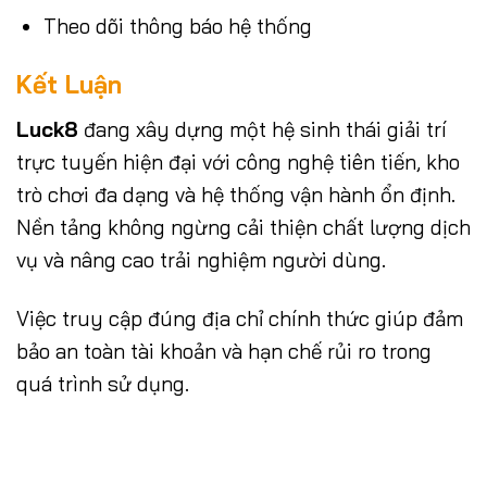
Theo dõi thông báo hệ thống
Kết Luận
Luck8
đang xây dựng một hệ sinh thái giải trí
trực tuyến hiện đại với công nghệ tiên tiến, kho
trò chơi đa dạng và hệ thống vận hành ổn định.
Nền tảng không ngừng cải thiện chất lượng dịch
vụ và nâng cao trải nghiệm người dùng.
Việc truy cập đúng địa chỉ chính thức giúp đảm
bảo an toàn tài khoản và hạn chế rủi ro trong
quá trình sử dụng.