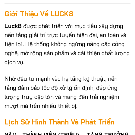
Giới Thiệu Về LUCK8
Luck8
được phát triển với mục tiêu xây dựng
nền tảng giải trí trực tuyến hiện đại, an toàn và
tiện lợi. Hệ thống không ngừng nâng cấp công
nghệ, mở rộng sản phẩm và cải thiện chất lượng
dịch vụ.
Nhờ đầu tư mạnh vào hạ tầng kỹ thuật, nền
tảng đảm bảo tốc độ xử lý ổn định, đáp ứng
lượng truy cập lớn và mang đến trải nghiệm
mượt mà trên nhiều thiết bị.
Lịch Sử Hình Thành Và Phát Triển
NĂM
THÀNH VIÊN (TRIỆU)
TĂNG TRƯỞNG